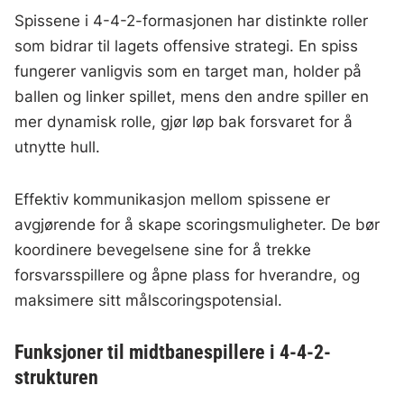
Spissene i 4-4-2-formasjonen har distinkte roller
som bidrar til lagets offensive strategi. En spiss
fungerer vanligvis som en target man, holder på
ballen og linker spillet, mens den andre spiller en
mer dynamisk rolle, gjør løp bak forsvaret for å
utnytte hull.
Effektiv kommunikasjon mellom spissene er
avgjørende for å skape scoringsmuligheter. De bør
koordinere bevegelsene sine for å trekke
forsvarsspillere og åpne plass for hverandre, og
maksimere sitt målscoringspotensial.
Funksjoner til midtbanespillere i 4-4-2-
strukturen