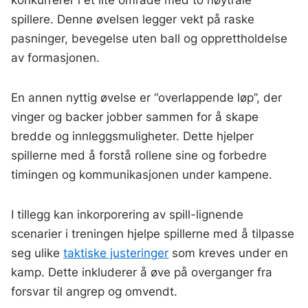
konkurrerer i et lite område med to nøytrale
spillere. Denne øvelsen legger vekt på raske
pasninger, bevegelse uten ball og opprettholdelse
av formasjonen.
En annen nyttig øvelse er “overlappende løp”, der
vinger og backer jobber sammen for å skape
bredde og innleggsmuligheter. Dette hjelper
spillerne med å forstå rollene sine og forbedre
timingen og kommunikasjonen under kampene.
I tillegg kan inkorporering av spill-lignende
scenarier i treningen hjelpe spillerne med å tilpasse
seg ulike
taktiske justeringer
som kreves under en
kamp. Dette inkluderer å øve på overganger fra
forsvar til angrep og omvendt.