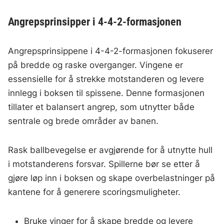
Angrepsprinsipper i 4-4-2-formasjonen
Angrepsprinsippene i 4-4-2-formasjonen fokuserer
på bredde og raske overganger. Vingene er
essensielle for å strekke motstanderen og levere
innlegg i boksen til spissene. Denne formasjonen
tillater et balansert angrep, som utnytter både
sentrale og brede områder av banen.
Rask ballbevegelse er avgjørende for å utnytte hull
i motstanderens forsvar. Spillerne bør se etter å
gjøre løp inn i boksen og skape overbelastninger på
kantene for å generere scoringsmuligheter.
Bruke vinger for å skape bredde og levere