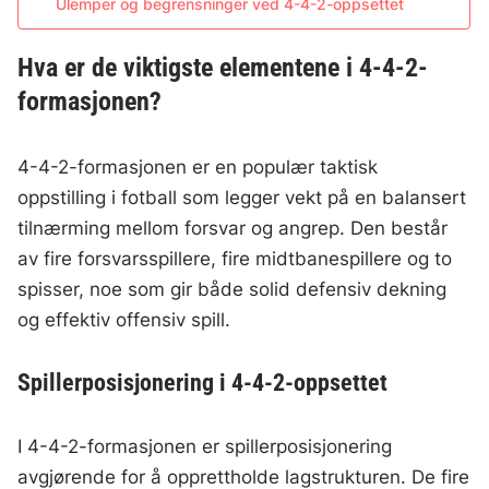
Ulemper og begrensninger ved 4-4-2-oppsettet
Hva er de viktigste elementene i 4-4-2-
formasjonen?
4-4-2-formasjonen er en populær taktisk
oppstilling i fotball som legger vekt på en balansert
tilnærming mellom forsvar og angrep. Den består
av fire forsvarsspillere, fire midtbanespillere og to
spisser, noe som gir både solid defensiv dekning
og effektiv offensiv spill.
Spillerposisjonering i 4-4-2-oppsettet
I 4-4-2-formasjonen er spillerposisjonering
avgjørende for å opprettholde lagstrukturen. De fire