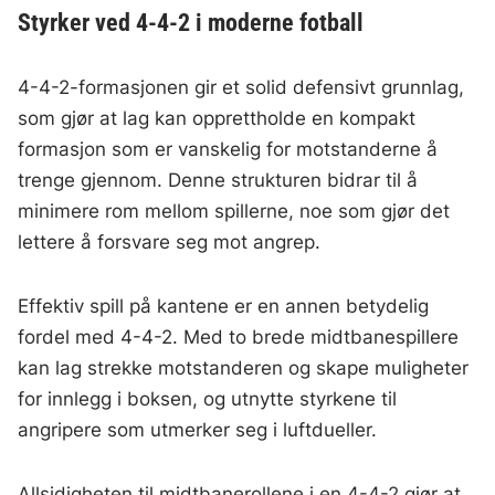
Styrker ved 4-4-2 i moderne fotball
4-4-2-formasjonen gir et solid defensivt grunnlag,
som gjør at lag kan opprettholde en kompakt
formasjon som er vanskelig for motstanderne å
trenge gjennom. Denne strukturen bidrar til å
minimere rom mellom spillerne, noe som gjør det
lettere å forsvare seg mot angrep.
Effektiv spill på kantene er en annen betydelig
fordel med 4-4-2. Med to brede midtbanespillere
kan lag strekke motstanderen og skape muligheter
for innlegg i boksen, og utnytte styrkene til
angripere som utmerker seg i luftdueller.
Allsidigheten til midtbanerollene i en 4-4-2 gjør at