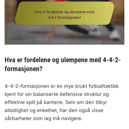
Hva er fordelene og ulempene med 4-4-2-
formasjonen?
4-4-2-formasjonen er en mye brukt fotballtaktikk
kjent for sin balanserte defensive struktur og
effektive spill på kantene. Selv om den tilbyr
allsidighet og enkelhet, har den også visse
sårbarheter som lag må navigere.