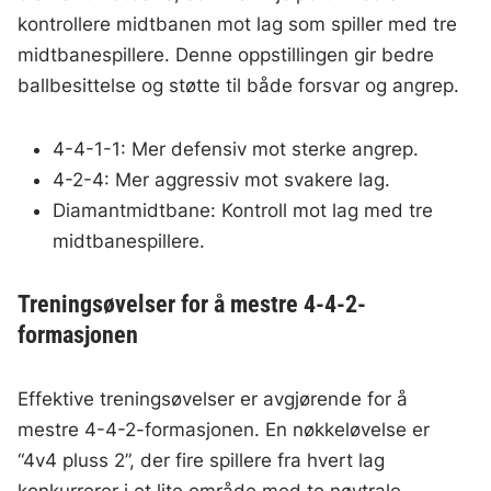
kontrollere midtbanen mot lag som spiller med tre
midtbanespillere. Denne oppstillingen gir bedre
ballbesittelse og støtte til både forsvar og angrep.
4-4-1-1: Mer defensiv mot sterke angrep.
4-2-4: Mer aggressiv mot svakere lag.
Diamantmidtbane: Kontroll mot lag med tre
midtbanespillere.
Treningsøvelser for å mestre 4-4-2-
formasjonen
Effektive treningsøvelser er avgjørende for å
mestre 4-4-2-formasjonen. En nøkkeløvelse er
“4v4 pluss 2”, der fire spillere fra hvert lag