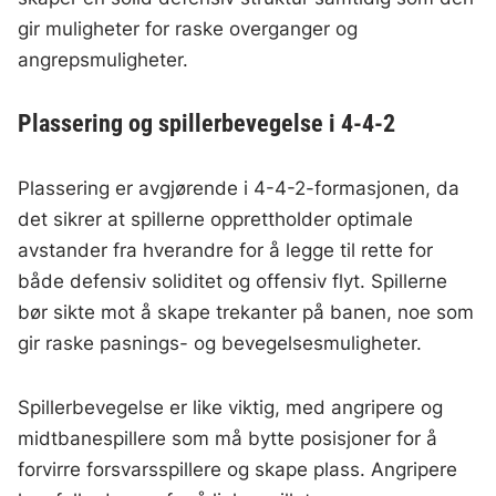
gir muligheter for raske overganger og
angrepsmuligheter.
Plassering og spillerbevegelse i 4-4-2
Plassering er avgjørende i 4-4-2-formasjonen, da
det sikrer at spillerne opprettholder optimale
avstander fra hverandre for å legge til rette for
både defensiv soliditet og offensiv flyt. Spillerne
bør sikte mot å skape trekanter på banen, noe som
gir raske pasnings- og bevegelsesmuligheter.
Spillerbevegelse er like viktig, med angripere og
midtbanespillere som må bytte posisjoner for å
forvirre forsvarsspillere og skape plass. Angripere