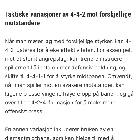
Taktiske variasjoner av 4-4-2 mot forskjellige
motstandere
Når man møter lag med forskjellige styrker, kan 4-
4-2 justeres for å øke effektiviteten. For eksempel,
mot et sterkt angrepslag, kan trenere instruere
spillerne til å innta en mer defensiv holdning, og
skifte til 4-4-1-1 for å styrke midtbanen. Omvendt,
når man spiller mot en svakere motstander, kan
lagene presse vingene høyere opp på banen, og gå
over til en 4-2-4-formasjon for å maksimere
offensivt press.
En annen variasjon inkluderer bruken av en
diamantmidtbane, som kan hjelpe til med å