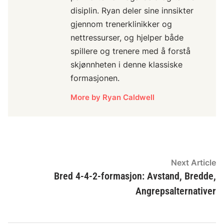
disiplin. Ryan deler sine innsikter
gjennom trenerklinikker og
nettressurser, og hjelper både
spillere og trenere med å forstå
skjønnheten i denne klassiske
formasjonen.
More by Ryan Caldwell
Post
N
Next Article
ar
Bred 4-4-2-formasjon: Avstand, Bredde,
navigation
Angrepsalternativer